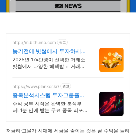
http://m.bithumb.com
광고
늦기전에 빗썸에서 투자하세요
신규 가입 시 5만원 혜택
2025년 174만명이 선택한 거래소
빗썸에서 다양한 혜택받고 거래하
세요
https://www.plankor.kr/
광고
종목분석시스템 투자그룹플랜
가입즉시 무료리포트 100%
주식 공부 시작은 완벽한 분석부
터! 1분 만에 받는 무료 종목 리포
트 신청하기
저금리·고물가 시대에 세금을 줄이는 것은 곧 수익을 늘리