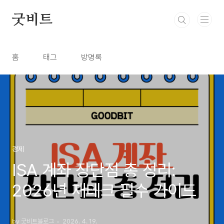
본문 바로가기
굿비트
홈
태그
방명록
경제
ISA 계좌 장단점 총 정리:
2026년 재테크 필수 가이드
by 굿비트블로그
2026. 4. 19.