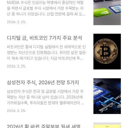
NVIDIA 주식은 인공지능 혁명에서 중심적인 역할
을 높일 수 있는 세 가지 주요 신호를 살펴보겠습니
을 하면서 글로벌 주식 시장에서 가장 주목받는 자
다.인플레이션 추세와 핵심 CPI 방향첫 번째이자
산 중 하나가 되었습니다. 산업 전반에 걸쳐 AI 도입
가장 중요한 요소는 전반적인 인플레이션 추세, 특
이 가속화됨에 따라, 투자자들은 NVIDIA 주가가 아
히 핵심 CPI의 움직임입니다. 주요 CPI에는 식품과
2026. 2. 25.
직 성장할 여지가 있는지, 아니면 AI 기반 상승 잠재
에너지 등 변동성이 큰 구성 요소가 포함되어 있지
력이 이미 반영되어 있는지 의문을 제기하고 있습니
만, 핵심 CPI는 근본적인 인플레이션 압력을 더 명
다. 이 글에서는 AI 수요가 향후 몇 년간 NVIDIA 주
디지털 금, 비트코인 7가지 주요 분석
확히 보여줍..
가 성과에 어떻게 영향을 미칠 수 있는지 이해하기
비트코인은 틈새 디지털 실험에서 전 세계적으로 인
위한 8가지 핵심 분석을 살펴보겠습니다.AI 데이터
정받는 자산군으로 진화했습니다. 하지만 같은 질문
센터 확장NVIDIA 주가의 가장 강력한 동인은 AI 데
이 계속 제기되고 있습니다: 지금 비트코인에 투자
이터 센터의 폭발적인 성장입니다. 대규모 언어 모
해야 할까요? 가격 변동성, 규제 변화, 제도적 도입,
델, 추천 시스템, 생성형 AI 애플리케이션을 훈련하
2026. 2. 25.
거시경제적 불확실성이 지형을 형성하는 가운데, 시
고 배포하는 데는 막대한 컴퓨팅 파워가 필요합니
기 선택이 그 어느 때보다 중요합니다. 이 글에서는
다. NVIDIA의 GPU는 AI 워크로드..
이 단계에서 비트코인 투자가 당신의 재정 목표와
삼성전자 주식, 2026년 전망 5가지
위험 감수 능력에 부합하는지 평가하는 데 도움이
삼성전자 주식은 한국 및 글로벌 시장에서 가장 주
될 일곱 가지 핵심 분석을 살펴보겠습니다.시장 순
목받는 자산 중 하나로 남아 있습니다. 2026년에
환 위치비트코인이 시장 주기에서 어디에 위치하는
가까워질수록, 투자자들은 현재의 밸류에이션이 미
지 이해하는 것은 투자 결정을 내리기 전에 필수적
래 성장성을 반영하고 있는지, 아니면 여전히 남아
입니다. 역사적으로 비트코인은 반감 사건, 유동성
2026. 2. 25.
있는 리스크를 반영하고 있는지 궁금해합니다. 이
상황, 투자자 심리에 의해 주도되는 주기적 패턴을
글에서는 반도체, AI 수요, 주주환원, 글로벌 경쟁,
따랐습니다. 이러한 주기는 종종 급격한 가격 상승
거시경제 변수라는 다섯 가지 핵심 요소를 중심으로
2026년 확 바뀐 주말부부 월세 세액공제 혜택 총 정리!
과 급격한 조정을 포함합..