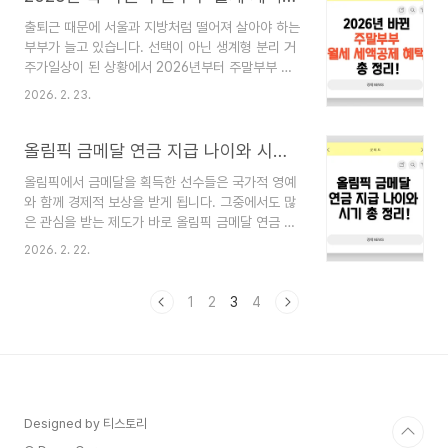
2026년 삼성전자 주가 전망을 분석합니다.반도체
출퇴근 때문에 서울과 지방처럼 떨어져 살아야 하는
사이클 복구2026년 삼성전자 주가에 가장 중요한
부부가 늘고 있습니다. 선택이 아닌 생계형 분리 거
동력은 반도체 사이클 회복일 가능성이 높습니다.
주가일상이 된 상황에서 2026년부터 주말부부 월
DRAM과 NAND를 포함한 메모리 가격은 최근 몇
세 세액공제 제도가 크게 달라집니다.이제는 요건만
년간 공급 과잉과 글로벌 수요 둔화로 인해 변동성
2026. 2. 23.
충족하면 부부가 각각 월세 공제를 받을 수 있게 되
을 겪었습니다. 그러나 업계 데이터에 따르면 AI 서
면서, 실질적인 주거비 부담 완화 효과가 기대됩니
버와 고성능 컴퓨팅 수요 증가로 인해 점진적인 회
다.달라진 주말부부 월세 세액공제 내용을 정확히
올림픽 금메달 연금 지급 나이와 시기 총 정리!
복이 예상됩니..
정리해 보겠습니다.1️⃣ 2026년 개편 핵심 요약이번
올림픽에서 금메달을 획득한 선수들은 국가적 영예
세제개편의 가장 큰 변화는 ‘부부 각각 공제 가능’입
와 함께 경제적 보상을 받게 됩니다. 그중에서도 많
니다.기존에는 부부가 따로 거주하더라도 월세 세액
은 관심을 받는 제도가 바로 올림픽 금메달 연금 지
공제는 한 사람만 받을 수 있었습니다.그러나 2026
급 나이와 올림픽 연금 지급 시기입니다.단순한 포
년 1월 1일 이후 지출분부터는 조건을 충족할 경우
2026. 2. 22.
상금을 넘어, 장기간 안정적인 지원이 이뤄지는 제
주말부부 월세 세액공제를 부부 각각 적용할 수 있
도라는 점에서 의미가 큽니다. 이번 글에서는 지급
습니다.✔ 적용 대상출퇴근 등 불가피한 사유로 서
기준, 수령 시기, 점수 체계, 일시금 여부, 세금 및
1
2
3
4
로 다른 시..
병역 혜택까지 체계적으로 정리합니다.올림픽 금메
달 연금 제도란?올림픽 메달리스트에게 지급되는
공식 명칭은 ‘경기력향상연구연금’**입니다.이는 국
가를 대표해 뛰어난 성과를 거둔 선수에게 지급되는
보상 제도로, 일정 점수 체계를 기반으로 연금이 산
정됩니다.올림픽 금메달 연금 지급 나이 기준은?많
Designed by 티스토리
은 분들이 궁금해하는 부분이 바로 올림픽 금메달